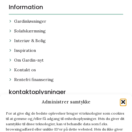
Information
Gardinløsninger
Solafskærmning
Interiør & Bolig
Inspiration
Om Gardin-nyt
Kontakt os
Rentefri finansering
kontaktoplysninger
Administrer samtykke
59 44 64 64
For at give dig de bedste oplevelser bruger vi teknologier som cookies
gardin-nyt@gardin-nyt.dk
til at gemme og/eller få adgang til enhedsoplysninger. Hvis du giver dit
samtykke til disse teknologier, kan vi behandle data som f.eks.
Stenhusvej 52, 4300 Holbæk
browsingadfærd eller unikke ID'er på dette websted. Hvis du ikke giver