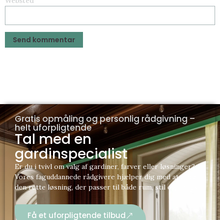
Websted
Gratis opmåling og personlig rådgivning –
helt uforpligtende
Tal med en
gardinspecialist
Er du i tvivl om valg af gardiner, farver eller løsninger?
Vores faguddannede rådgivere hjælper dig med at finde
den rette løsning, der passer til både rum, stil og behov.
Få et uforpligtende tilbud