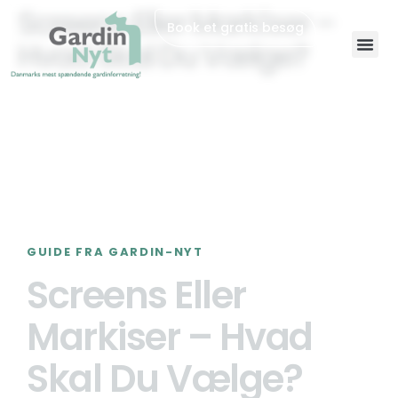
Screens Eller Markiser –
Book et gratis besøg
Hvad Skal Du Vælge?
GUIDE FRA GARDIN-NYT
Screens Eller
Markiser – Hvad
Skal Du Vælge?