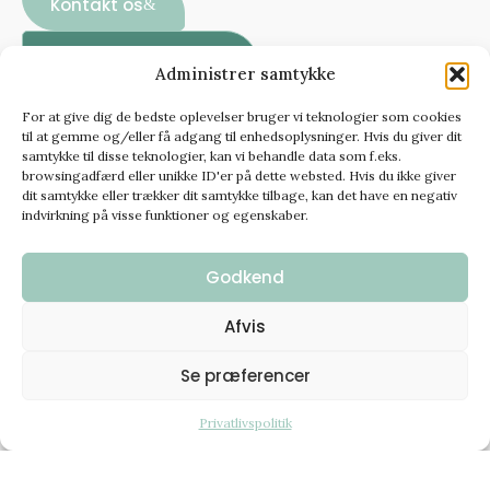
Kontakt os
Se vores showroom
Administrer samtykke
For at give dig de bedste oplevelser bruger vi teknologier som cookies
til at gemme og/eller få adgang til enhedsoplysninger. Hvis du giver dit
samtykke til disse teknologier, kan vi behandle data som f.eks.
browsingadfærd eller unikke ID'er på dette websted. Hvis du ikke giver
Skandinavisk design – ægte håndværk
dit samtykke eller trækker dit samtykke tilbage, kan det have en negativ
Stort udvalg i Design
indvirkning på visse funktioner og egenskaber.
Tæpper​
Godkend
Find design tæpperne i vores showroom
Afvis
Se præferencer
Privatlivspolitik