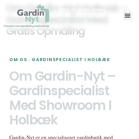
Om Gardin-Nyt Holbæk –
Book et gratis besøg
Gardinspecialist Med
Gratis Opmåling
OM OS · GARDINSPECIALIST I HOLBÆK
Om Gardin-Nyt –
Gardinspecialist
Med Showroom I
Holbæk
Gardin-Nyt er en specialiseret gardinbutik med