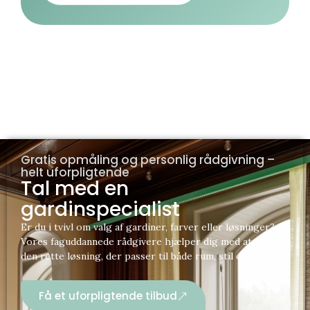
Gratis opmåling og personlig rådgivning –
helt uforpligtende
Tal med en
gardinspecialist
Er du i tvivl om valg af gardiner, farver eller løsninger?
Vores faguddannede rådgivere hjælper dig med at finde
den rette løsning, der passer til både rum, stil og behov.
Få et uforpligtende tilbud