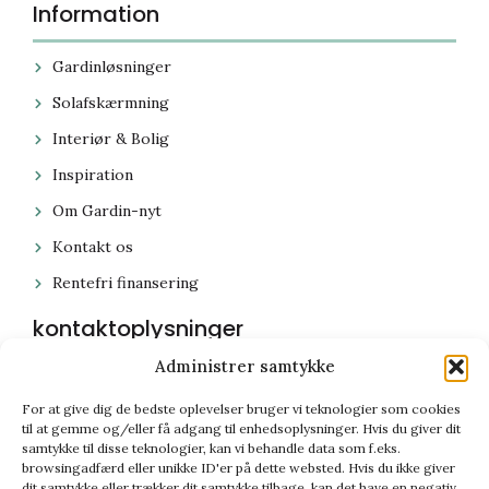
Information
Gardinløsninger
Solafskærmning
Interiør & Bolig
Inspiration
Om Gardin-nyt
Kontakt os
Rentefri finansering
kontaktoplysninger
Administrer samtykke
59 44 64 64
For at give dig de bedste oplevelser bruger vi teknologier som cookies
gardin-nyt@gardin-nyt.dk
til at gemme og/eller få adgang til enhedsoplysninger. Hvis du giver dit
samtykke til disse teknologier, kan vi behandle data som f.eks.
Stenhusvej 52, 4300 Holbæk
browsingadfærd eller unikke ID'er på dette websted. Hvis du ikke giver
Åbningstider: Mandag – Fredag: 10.00 – 18.00 Lørdag:
dit samtykke eller trækker dit samtykke tilbage, kan det have en negativ